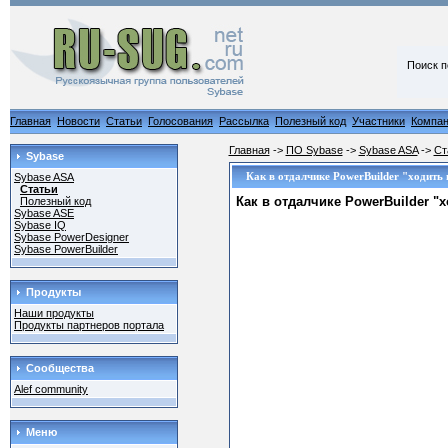
Поиск п
Главная
Новости
Статьи
Голосования
Рассылка
Полезный код
Участники
Компа
Главная
->
ПО Sybase
->
Sybase ASA
->
Ст
Sybase
Как в отдалчике PowerBuilder "ходить 
Sybase ASA
Статьи
Как в отдалчике PowerBuilder "х
Полезный код
Sybase ASE
Sybase IQ
Sybase PowerDesigner
Sybase PowerBuilder
Продукты
Наши продукты
Продукты партнеров портала
Сообщества
Alef community
Меню